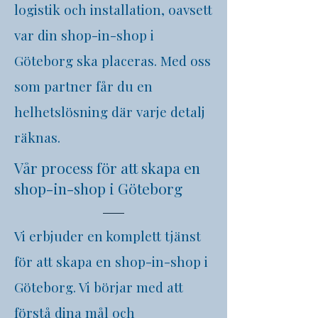
logistik och installation, oavsett
var din shop-in-shop i
Göteborg
ska placeras. Med oss
som partner får du en
helhetslösning där varje detalj
räknas.
Vår process för att skapa en
shop-in-shop i Göteborg
Vi erbjuder en komplett tjänst
för att skapa en shop-in-shop i
Göteborg
. Vi börjar med att
förstå dina mål och