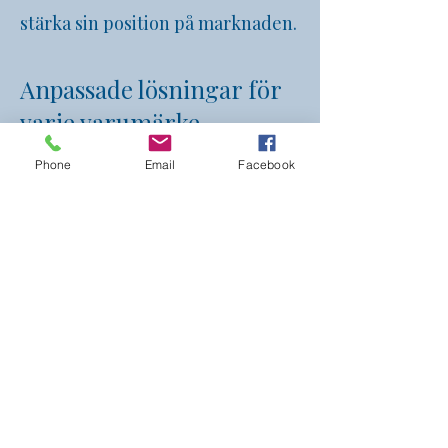
stärka sin position på marknaden.
Anpassade lösningar för
varje varumärke
Phone
Email
Facebook
Vi vet att varje varumärke är
unikt, och därför erbjuder vi
skräddarsydda shop-in-shop
lösningar för företag i
Göteborg
.
Vi tar hänsyn till dina specifika
behov, målgrupp och den
butiksmiljö där lösningen ska
placeras. Oavsett om du vill ha en