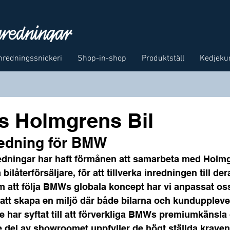
nredningssnickeri
Shop-in-shop
Produktställ
Kedjeku
 Holmgrens Bil
edning för BMW
dningar har haft förmånen att samarbeta med Holmgr
bilåterförsäljare, för att tillverka inredningen till d
tt följa BMWs globala koncept har vi anpassat oss 
r att skapa en miljö där både bilarna och kundupplevel
e har syftat till att förverkliga BMWs premiumkänsla
je del av showroomet uppfyller de högt ställda krave