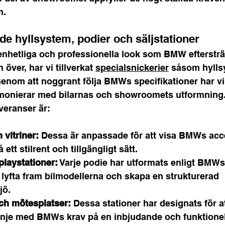
n.
e hyllsystem, podier och säljstationer
enhetliga och professionella look som BMW eftersträv
ver, har vi tillverkat 
specialsnickerier
 såsom hylls
Genom att noggrant följa BMWs specifikationer har vi s
rmonierar med bilarnas och showroomets utformning.
veranser är:
 vitriner:
 Dessa är anpassade för att visa BMWs acc
 ett stilrent och tillgängligt sätt.
playstationer:
 Varje podie har utformats enligt BMWs
t lyfta fram bilmodellerna och skapa en strukturerad 
jö.
och mötesplatser:
 Dessa stationer har designats för at
inje med BMWs krav på en inbjudande och funktionell