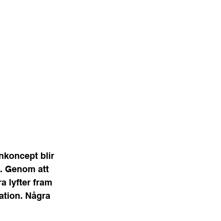
gnkoncept blir 
. Genom att 
a lyfter fram 
ation. Några 