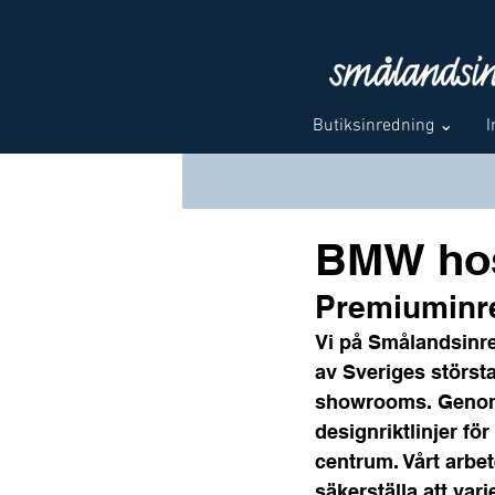
Butiksinredning ⌄
I
BMW hos
Premiuminr
Vi på Smålandsinre
av Sveriges största 
showrooms. Genom a
designriktlinjer fö
centrum. Vårt arbet
säkerställa att var