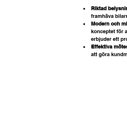
Riktad belysni
framhäva bilarn
Modern och min
konceptet för 
erbjuder ett pro
Effektiva möte
att göra kundm