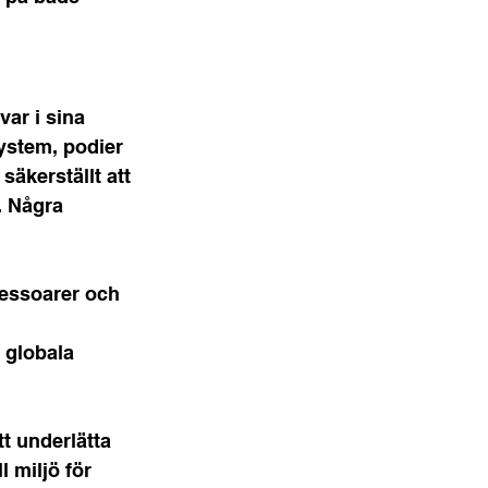
ar i sina 
ystem, podier 
äkerställt att 
 Några 
essoarer och 
 globala 
t underlätta 
 miljö för 