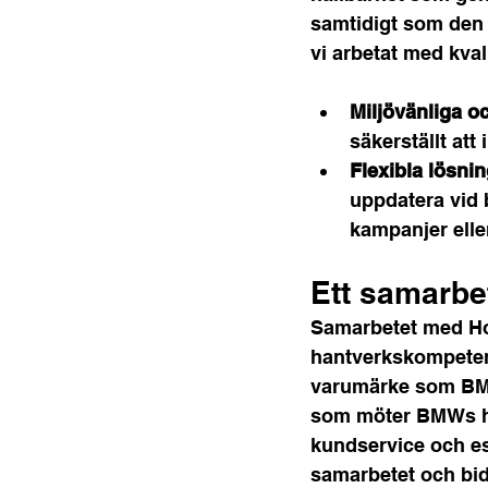
samtidigt som den 
vi arbetat med kval
Miljövänliga oc
säkerställt at
Flexibla lösnin
uppdatera vid 
kampanjer eller
Ett samarbe
Samarbetet med Hol
hantverkskompetens 
varumärke som BMW. 
som möter BMWs hö
kundservice och est
samarbetet och bid