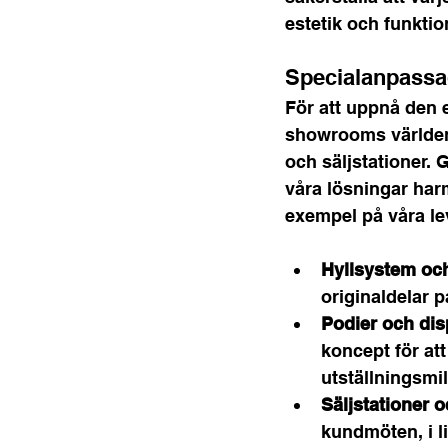
estetik och funktio
Specialanpassad
För att uppnå den 
showrooms världen ö
och säljstationer. 
våra lösningar ha
exempel på våra le
Hyllsystem och
originaldelar på
Podier och dis
koncept för at
utställningsmil
Säljstationer 
kundmöten, i l