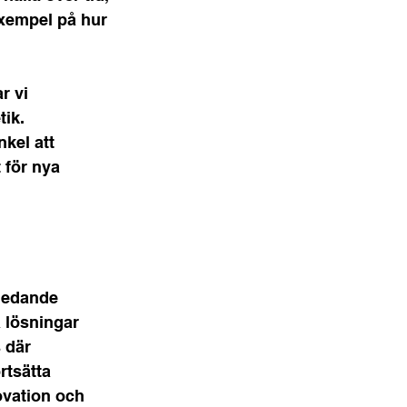
xempel på hur 
r vi 
tik.
nkel att 
 för nya 
sledande 
 lösningar 
 där 
rtsätta 
ovation och 