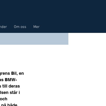
nder
Om oss
Mer
ens Bil, en 
eras BMW-
till deras 
sen står i 
 och 
n på både 