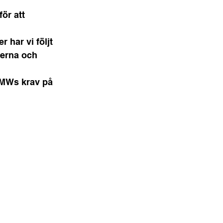
ör att 
r har vi följt 
lerna och 
BMWs krav på 